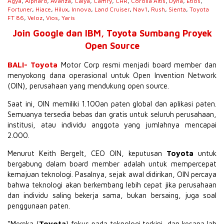
Agya
,
Alphard
,
Avanza
,
Calya
,
Camry
,
CHR
,
Corolla Altis
,
Dyna
,
Etios
,
Fortuner
,
Hiace
,
Hilux
,
Innova
,
Land Cruiser
,
Nav1
,
Rush
,
Sienta
,
Toyota
FT 86
,
Veloz
,
Vios
,
Yaris
Join Google dan IBM, Toyota Sumbang Proyek
Open Source
BALI- Toyota
Motor Corp resmi menjadi board member dan
menyokong dana operasional untuk Open Invention Network
(OIN), perusahaan yang mendukung open source.
Saat ini, OIN memiliki 1.100an paten global dan aplikasi paten.
Semuanya tersedia bebas dan gratis untuk seluruh perusahaan,
institusi, atau individu anggota yang jumlahnya mencapai
2.000.
Menurut Keith Bergelt, CEO OIN, keputusan
Toyota
untuk
bergabung dalam board member adalah untuk mempercepat
kemajuan teknologi. Pasalnya, sejak awal didirikan, OIN percaya
bahwa teknologi akan berkembang lebih cepat jika perusahaan
dan individu saling bekerja sama, bukan bersaing, juga soal
penggunaan paten.
“Mereka (
Toyota
) fokus pada teknologi terkini, dan kesana lah