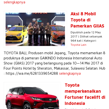
selengkapnya
Aksi 8 Mobil
Toyota di
Pamerkan GIIAS
Dipublish pada 12 May
2017 | Dilihat sebanyak
964 kali | Kategori:
Toyota Lain
TOYOTA BALI, Produsen mobil Jepang, Toyota memamerkan 8
produknya di pameran GAIKINDO Indonesia International Auto
Show (GIIAS) 2017 yang berlangsung pada 10—14 Mei 2017 di
Four Points Hotel by Sheraton, Makassar, Sulawesi Selatan. Hub
: https://wa.me/6281339654288
selengkapnya
Toyota
memperkenalkan
Fortuner facelift di
Indonesia