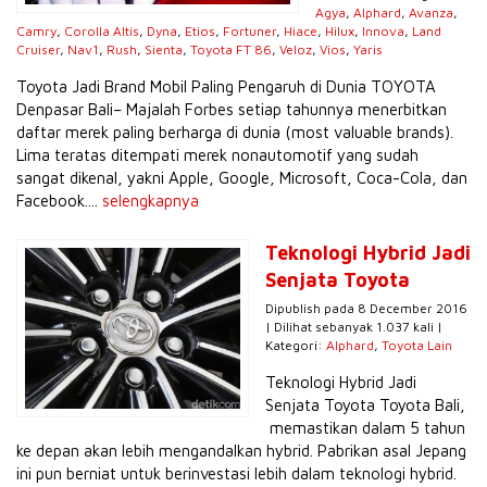
Agya
,
Alphard
,
Avanza
,
Camry
,
Corolla Altis
,
Dyna
,
Etios
,
Fortuner
,
Hiace
,
Hilux
,
Innova
,
Land
Cruiser
,
Nav1
,
Rush
,
Sienta
,
Toyota FT 86
,
Veloz
,
Vios
,
Yaris
Toyota Jadi Brand Mobil Paling Pengaruh di Dunia TOYOTA
Denpasar Bali– Majalah Forbes setiap tahunnya menerbitkan
daftar merek paling berharga di dunia (most valuable brands).
Lima teratas ditempati merek nonautomotif yang sudah
sangat dikenal, yakni Apple, Google, Microsoft, Coca-Cola, dan
Facebook....
selengkapnya
Teknologi Hybrid Jadi
Senjata Toyota
Dipublish pada 8 December 2016
| Dilihat sebanyak 1.037 kali |
Kategori:
Alphard
,
Toyota Lain
Teknologi Hybrid Jadi
Senjata Toyota Toyota Bali,
memastikan dalam 5 tahun
ke depan akan lebih mengandalkan hybrid. Pabrikan asal Jepang
ini pun berniat untuk berinvestasi lebih dalam teknologi hybrid.