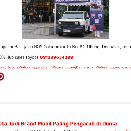
Denpasar Bali, jalan HOS Cokroaminoto No. 81, Ubung, Denpasar, me
 0% Hub sales toyota
081339654288
ong
,
ToyotaWaturenggongBali
,
WaturenggongBaliToyota
,
WaturenggongToyota
ota Jadi Brand Mobil Paling Pengaruh di Dunia