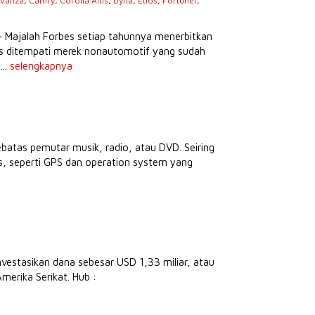
vanza
,
Camry
,
Corolla Altis
,
Dyna
,
Etios
,
Fortuner
,
s
– Majalah Forbes setiap tahunnya menerbitkan
tas ditempati merek nonautomotif yang sudah
...
selengkapnya
ebatas pemutar musik, radio, atau DVD. Seiring
as, seperti GPS dan operation system yang
estasikan dana sebesar USD 1,33 miliar, atau
merika Serikat. Hub :