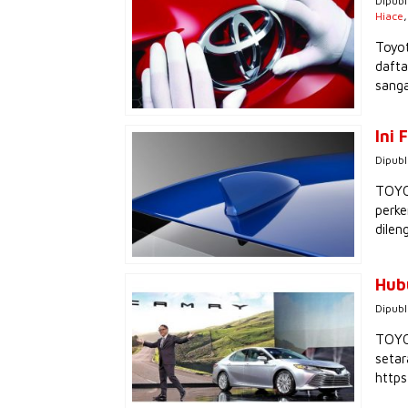
Dipubl
Hiace
Toyot
dafta
sanga
Ini 
Dipubl
TOYOT
perke
dilen
Hub
Dipubl
TOYOT
setar
http