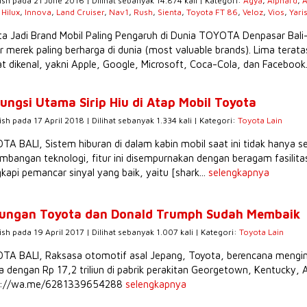
ish pada 21 June 2016 | Dilihat sebanyak 14.874 kali | Kategori:
Agya
,
Alphard
,
A
,
Hilux
,
Innova
,
Land Cruiser
,
Nav1
,
Rush
,
Sienta
,
Toyota FT 86
,
Veloz
,
Vios
,
Yari
a Jadi Brand Mobil Paling Pengaruh di Dunia TOYOTA Denpasar Bali
r merek paling berharga di dunia (most valuable brands). Lima tera
t dikenal, yakni Apple, Google, Microsoft, Coca-Cola, dan Facebook.
Fungsi Utama Sirip Hiu di Atap Mobil Toyota
ish pada 17 April 2018 | Dilihat sebanyak 1.334 kali | Kategori:
Toyota Lain
A BALI, Sistem hiburan di dalam kabin mobil saat ini tidak hanya s
mbangan teknologi, fitur ini disempurnakan dengan beragam fasilit
gkapi pemancar sinyal yang baik, yaitu [shark...
selengkapnya
ungan Toyota dan Donald Trumph Sudah Membaik
ish pada 19 April 2017 | Dilihat sebanyak 1.007 kali | Kategori:
Toyota Lain
A BALI, Raksasa otomotif asal Jepang, Toyota, berencana menginv
a dengan Rp 17,2 triliun di pabrik perakitan Georgetown, Kentucky, A
s://wa.me/6281339654288
selengkapnya