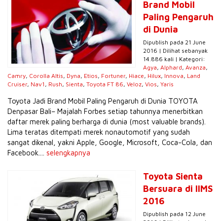
Brand Mobil
Paling Pengaruh
di Dunia
Dipublish pada 21 June
2016 | Dilihat sebanyak
14.886 kali | Kategori:
Agya
,
Alphard
,
Avanza
,
Camry
,
Corolla Altis
,
Dyna
,
Etios
,
Fortuner
,
Hiace
,
Hilux
,
Innova
,
Land
Cruiser
,
Nav1
,
Rush
,
Sienta
,
Toyota FT 86
,
Veloz
,
Vios
,
Yaris
Toyota Jadi Brand Mobil Paling Pengaruh di Dunia TOYOTA
Denpasar Bali– Majalah Forbes setiap tahunnya menerbitkan
daftar merek paling berharga di dunia (most valuable brands).
Lima teratas ditempati merek nonautomotif yang sudah
sangat dikenal, yakni Apple, Google, Microsoft, Coca-Cola, dan
Facebook....
selengkapnya
Toyota Sienta
Bersuara di IIMS
2016
Dipublish pada 12 June