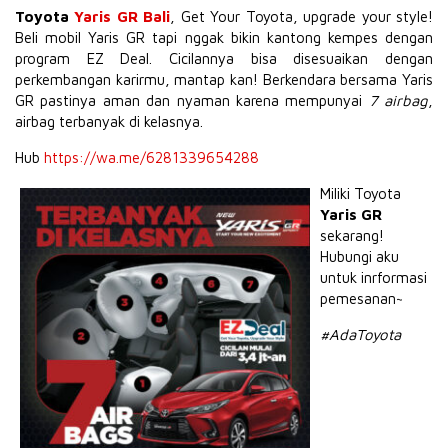
Toyota
Yaris GR Bali
, Get Your Toyota, upgrade your style!
Beli mobil Yaris GR tapi nggak bikin kantong kempes dengan
program EZ Deal. Cicilannya bisa disesuaikan dengan
perkembangan karirmu, mantap kan! Berkendara bersama Yaris
GR pastinya aman dan nyaman karena mempunyai
7 airbag
,
airbag terbanyak di kelasnya.
Hub
https://wa.me/6281339654288
Miliki Toyota
Yaris GR
sekarang!
Hubungi aku
untuk inrformasi
pemesanan~
#AdaToyota