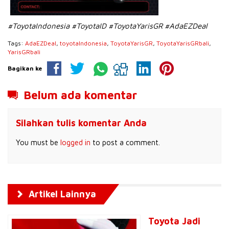
#ToyotaIndonesia #ToyotaID #ToyotaYarisGR #AdaEZDeal
Tags:
AdaEZDeal
,
toyotaIndonesia
,
ToyotaYarisGR
,
ToyotaYarisGRbali
,
YarisGRbali
Bagikan ke
Belum ada komentar
Silahkan tulis komentar Anda
You must be
logged in
to post a comment.
Artikel Lainnya
Toyota Jadi