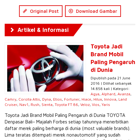
Original Post
Download Gambar
Artikel & Informasi
Toyota Jadi
Brand Mobil
Paling Pengaruh
di Dunia
Dipublish pada 21 June
2016 | Dilihat sebanyak
14.858 kali | Kategori:
Agya
,
Alphard
,
Avanza
,
Camry
,
Corolla Altis
,
Dyna
,
Etios
,
Fortuner
,
Hiace
,
Hilux
,
Innova
,
Land
Cruiser
,
Nav1
,
Rush
,
Sienta
,
Toyota FT 86
,
Veloz
,
Vios
,
Yaris
Toyota Jadi Brand Mobil Paling Pengaruh di Dunia TOYOTA
Denpasar Bali– Majalah Forbes setiap tahunnya menerbitkan
daftar merek paling berharga di dunia (most valuable brands).
Lima teratas ditempati merek nonautomotif yang sudah