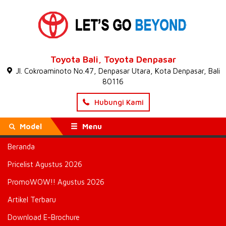
Toyota Bali, Toyota Denpasar
Jl. Cokroaminoto No.47, Denpasar Utara, Kota Denpasar, Bali
80116
Hubungi Kami
Model
Menu
Beranda
Beranda
»
Toyota Percepat kedatangan Crossover SUV C-HR
ke Indonesia
» Attachment : Toyota Percepat kedatangan
Pricelist Agustus 2026
Crossover SUV CHR itu ke Indonesia
PromoWOW!! Agustus 2026
Toyota Percepat kedatangan
Artikel Terbaru
Crossover SUV CHR itu ke
Download E-Brochure