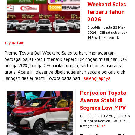
Weekend Sales
terbaru tahun
2026
Dipublish pada 23 May
2026 | Dilihat sebanyak
143 kali | Kategori:
Toyota Lain
Promo Toyota Bali Weekend Sales terbaru menawarkan
berbagai paket kredit menarik seperti DP ringan mulai dari 10%
hingga 20%, bunga 0%, cicilan ringan, serta bonus asuransi
gratis. Acara ini biasanya diselenggarakan secara berkala oleh
jaringan dealer resmi Toyota pada hari...
selengkapnya
Penjualan Toyota
Avanza Stabil di
Segmen Low MPV
Dipublish pada 2 August 2019
| Dilihat sebanyak 1.000 kali |
Kategori:
Rush