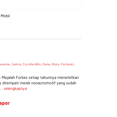
 Mobil
Avanza
,
Camry
,
Corolla Altis
,
Dyna
,
Etios
,
Fortuner
,
s
– Majalah Forbes setiap tahunnya menerbitkan
tas ditempati merek nonautomotif yang sudah
...
selengkapnya
kspor