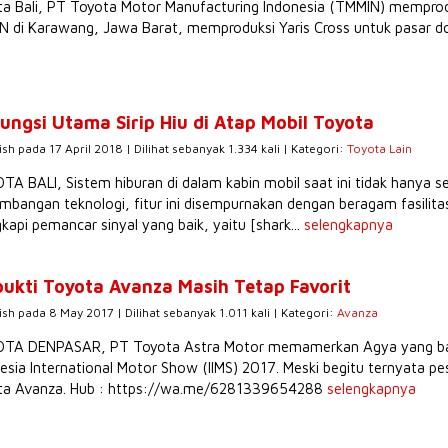
a Bali, PT Toyota Motor Manufacturing Indonesia (TMMIN) memproduk
 di Karawang, Jawa Barat, memproduksi Yaris Cross untuk pasar d
Fungsi Utama Sirip Hiu di Atap Mobil Toyota
ish pada 17 April 2018 | Dilihat sebanyak 1.334 kali | Kategori:
Toyota Lain
A BALI, Sistem hiburan di dalam kabin mobil saat ini tidak hanya s
mbangan teknologi, fitur ini disempurnakan dengan beragam fasilit
gkapi pemancar sinyal yang baik, yaitu [shark...
selengkapnya
bukti Toyota Avanza Masih Tetap Favorit
ish pada 8 May 2017 | Dilihat sebanyak 1.011 kali | Kategori:
Avanza
A DENPASAR, PT Toyota Astra Motor memamerkan Agya yang baru di
esia International Motor Show (IIMS) 2017. Meski begitu ternyata p
ta Avanza. Hub : https://wa.me/6281339654288
selengkapnya