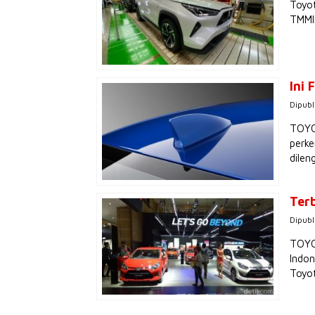
Toyot
TMMIN
Ini 
Dipubl
TOYOT
perke
dilen
Ter
Dipubl
TOYOT
Indon
Toyo