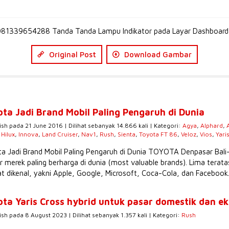
81339654288 Tanda Tanda Lampu Indikator pada Layar Dashboard
Original Post
Download Gambar
ota Jadi Brand Mobil Paling Pengaruh di Dunia
ish pada 21 June 2016 | Dilihat sebanyak 14.866 kali | Kategori:
Agya
,
Alphard
,
,
Hilux
,
Innova
,
Land Cruiser
,
Nav1
,
Rush
,
Sienta
,
Toyota FT 86
,
Veloz
,
Vios
,
Yari
a Jadi Brand Mobil Paling Pengaruh di Dunia TOYOTA Denpasar Bali
r merek paling berharga di dunia (most valuable brands). Lima tera
t dikenal, yakni Apple, Google, Microsoft, Coca-Cola, dan Facebook.
ota Yaris Cross hybrid untuk pasar domestik dan e
ish pada 8 August 2023 | Dilihat sebanyak 1.357 kali | Kategori:
Rush