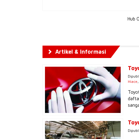
Hub 0
Artikel & Informasi
Toy
Dipubl
Hiace
Toyot
dafta
sanga
Toy
Dipubl