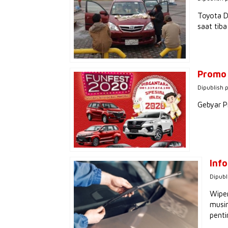
Toyota D
saat tib
Promo 
Dipublish 
Gebyar P
Info
Dipubl
Wiper
musim
penti