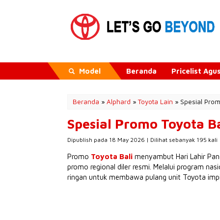
Model
Beranda
Pricelist Ag
Beranda
»
Alphard
»
Toyota Lain
»
Spesial Prom
Spesial Promo Toyota Ba
Dipublish pada 18 May 2026 | Dilihat sebanyak 195 kali 
Promo
Toyota Bali
menyambut Hari Lahir Panca
promo regional diler resmi. Melalui program na
ringan untuk membawa pulang unit Toyota impi