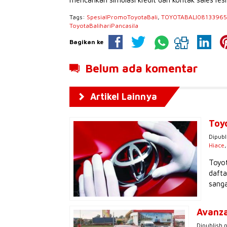
Tags:
SpesialPromoToyotaBali
,
TOYOTABALI0813396
ToyotaBalihariPancasila
Bagikan ke
Belum ada komentar
Artikel Lainnya
Toy
Dipubl
Hiace
Toyot
dafta
sanga
Avanza
Dipublish 