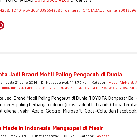
54288
,
TOYOTABALI081339654288Dirgantara
,
TOYOTABALIdirgantara081339
ota Jadi Brand Mobil Paling Pengaruh di Dunia
ish pada 21 June 2016 | Dilihat sebanyak 14.870 kali | Kategori:
Agya
,
Alphard
,
,
Hilux
,
Innova
,
Land Cruiser
,
Nav1
,
Rush
,
Sienta
,
Toyota FT 86
,
Veloz
,
Vios
,
Yari
a Jadi Brand Mobil Paling Pengaruh di Dunia TOYOTA Denpasar Bali
r merek paling berharga di dunia (most valuable brands). Lima tera
t dikenal, yakni Apple, Google, Microsoft, Coca-Cola, dan Facebook.
 Made In Indonesia Mengaspal di Mesir
pada 1 May 2020 | Dilihat sebanyak 1.009 kali | Kategori:
Avanza