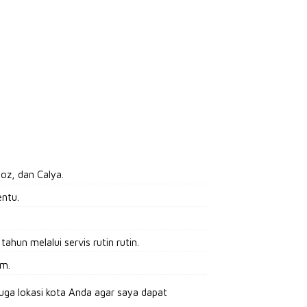
oz, dan Calya.
entu.
hun melalui servis rutin rutin.
Km.
uga lokasi kota Anda agar saya dapat