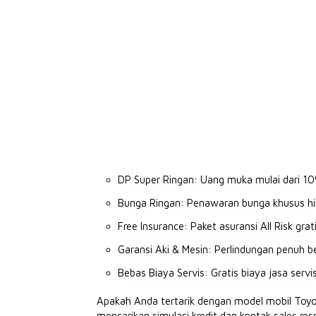
DP Super Ringan: Uang muka mulai dari 10
Bunga Ringan: Penawaran bunga khusus hin
Free Insurance: Paket asuransi All Risk gra
Garansi Aki & Mesin: Perlindungan penuh be
Bebas Biaya Servis: Gratis biaya jasa ser
Apakah Anda tertarik dengan model mobil Toyot
mencarikan simulasi kredit dan kontak sales 