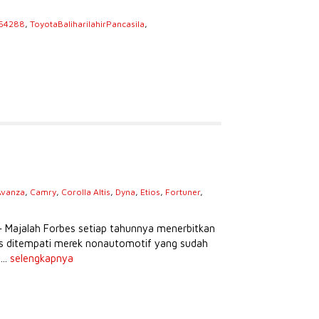
654288
,
ToyotaBaliharilahirPancasila
,
Avanza
,
Camry
,
Corolla Altis
,
Dyna
,
Etios
,
Fortuner
,
s
– Majalah Forbes setiap tahunnya menerbitkan
tas ditempati merek nonautomotif yang sudah
...
selengkapnya