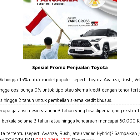
Spesial Promo Penjualan Toyota
% hingga 15% untuk model populer seperti Toyota Avanza, Rush, Vel
gga opsi bunga 0% untuk tipe atau skema kredit dengan tenor tert
tis hingga 2 tahun untuk pembelian skema kredit khusus.
rupa garansi mesin standar 3 tahun yang bisa diperpanjang ekstra 1 ta
vis berkala selama 3 tahun atau hingga kendaraan mencapai 60.000 
a tertentu (seperti Avanza, Rush, atau varian Hybrid)? Sampaikan j
resmi TOYOTA BALI
0813 3965 4288
Dirgantara.