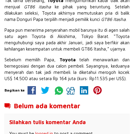
Tak lama berselang,
Toyota
mengumumkan kabar baik akan
menjual
GT86 itasha
ke pihak yang beruntung. Setelah
dilakukan seleksi, Toyota akhirnya memutuskan pria di balik
nama Donguri Papa terpilih menjadi pemilik kunci
GT86 Itasha
.
Papa pun menerima penyerahan mobil barunya itu di agen salah
satu agen Toyota di Akishima, Tokyo Barat. “Toyota
menguhubungi saya pada akhir Januari, jadi saya berfikir akan
kehilangan kesempatan untuk membeli GT86 Itasha,” ujarnya.
Sebelum memilih Papa,
Toyota
telah menawarkan dan
bernegosiasi dengan dua calon pembeli. Sayangnya, keduanya
menyerah dan tak jadi membeli. Ia diketahui merogoh kocek
US$ 14.500 atau setara Rp 164 juta (kurs: Rp11.535 per US$).
Bagikan ke
Belum ada komentar
Silahkan tulis komentar Anda
You must be
logged in
to post a comment.