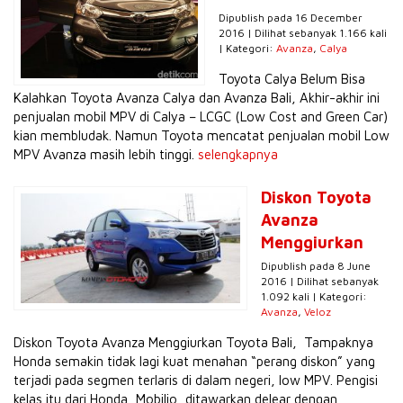
Dipublish pada 16 December
2016 | Dilihat sebanyak 1.166 kali
| Kategori:
Avanza
,
Calya
Toyota Calya Belum Bisa
Kalahkan Toyota Avanza Calya dan Avanza Bali, Akhir-akhir ini
penjualan mobil MPV di Calya – LCGC (Low Cost and Green Car)
kian membludak. Namun Toyota mencatat penjualan mobil Low
MPV Avanza masih lebih tinggi.
selengkapnya
Diskon Toyota
Avanza
Menggiurkan
Dipublish pada 8 June
2016 | Dilihat sebanyak
1.092 kali | Kategori:
Avanza
,
Veloz
Diskon Toyota Avanza Menggiurkan Toyota Bali, Tampaknya
Honda semakin tidak lagi kuat menahan “perang diskon” yang
terjadi pada segmen terlaris di dalam negeri, low MPV. Pengisi
kelas itu dari Honda, Mobilio, ditawarkan delear dengan