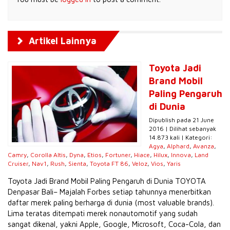
Artikel Lainnya
Toyota Jadi
Brand Mobil
Paling Pengaruh
di Dunia
Dipublish pada 21 June
2016 | Dilihat sebanyak
14.873 kali | Kategori:
Agya
,
Alphard
,
Avanza
,
Camry
,
Corolla Altis
,
Dyna
,
Etios
,
Fortuner
,
Hiace
,
Hilux
,
Innova
,
Land
Cruiser
,
Nav1
,
Rush
,
Sienta
,
Toyota FT 86
,
Veloz
,
Vios
,
Yaris
Toyota Jadi Brand Mobil Paling Pengaruh di Dunia TOYOTA
Denpasar Bali– Majalah Forbes setiap tahunnya menerbitkan
daftar merek paling berharga di dunia (most valuable brands).
Lima teratas ditempati merek nonautomotif yang sudah
sangat dikenal, yakni Apple, Google, Microsoft, Coca-Cola, dan