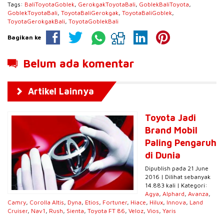
Tags:
BaliToyotaGoblek
,
GerokgakToyotaBali
,
GoblekBaliToyota
,
GoblekToyotaBali
,
ToyotaBaliGerokgak
,
ToyotaBaliGoblek
,
ToyotaGerokgakBali
,
ToyotaGoblekBali
Bagikan ke
Belum ada komentar
Artikel Lainnya
Toyota Jadi
Brand Mobil
Paling Pengaruh
di Dunia
Dipublish pada 21 June
2016 | Dilihat sebanyak
14.883 kali | Kategori:
Agya
,
Alphard
,
Avanza
,
Camry
,
Corolla Altis
,
Dyna
,
Etios
,
Fortuner
,
Hiace
,
Hilux
,
Innova
,
Land
Cruiser
,
Nav1
,
Rush
,
Sienta
,
Toyota FT 86
,
Veloz
,
Vios
,
Yaris