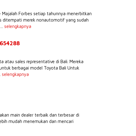
s
– Majalah Forbes setiap tahunnya menerbitkan
tas ditempati merek nonautomotif yang sudah
...
selengkapnya
9654288
atau sales representative di Bali. Mereka
untuk berbagai model Toyota Bali Untuk
.
selengkapnya
kan main dealer terbaik dan terbesar di
n lebih mudah menemukan dan mencari