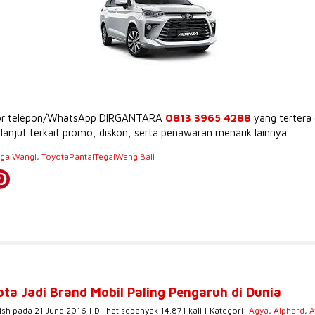
mor telepon/WhatsApp DIRGANTARA
0813 3965 4288
yang tertera 
lanjut terkait promo, diskon, serta penawaran menarik lainnya.
egalWangi
,
ToyotaPantaiTegalWangiBali
ota Jadi Brand Mobil Paling Pengaruh di Dunia
ish pada 21 June 2016 | Dilihat sebanyak 14.871 kali | Kategori:
Agya
,
Alphard
,
A