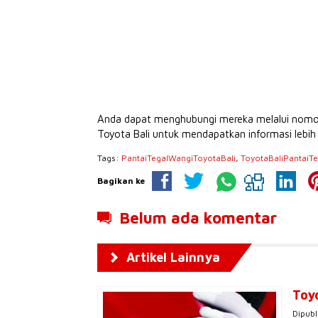
Anda dapat menghubungi mereka melalui no
Toyota Bali untuk mendapatkan informasi lebih 
Tags:
PantaiTegalWangiToyotaBali
,
ToyotaBaliPantaiT
Bagikan ke
Belum ada komentar
Artikel Lainnya
Toy
Dipubl