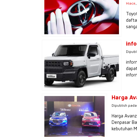
Hiace
Toyot
dafta
sanga
inf
Dipubl
infor
dapat
infor
Harga Av
Dipublish pada 
Harga Avanza
Denpasar Ba
kebutuhan Mo