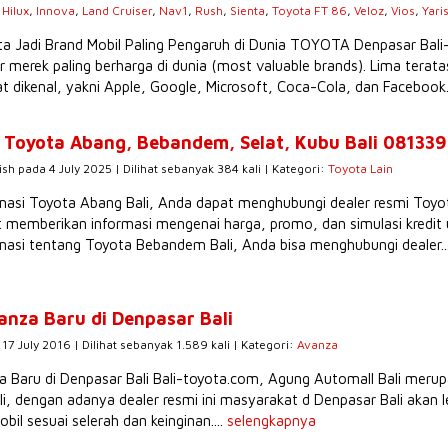
,
Hilux
,
Innova
,
Land Cruiser
,
Nav1
,
Rush
,
Sienta
,
Toyota FT 86
,
Veloz
,
Vios
,
Yari
a Jadi Brand Mobil Paling Pengaruh di Dunia TOYOTA Denpasar Bali
r merek paling berharga di dunia (most valuable brands). Lima tera
t dikenal, yakni Apple, Google, Microsoft, Coca-Cola, dan Facebook.
o Toyota Abang, Bebandem, Selat, Kubu Bali 08133
ish pada 4 July 2025 | Dilihat sebanyak 384 kali | Kategori:
Toyota Lain
masi Toyota Abang Bali, Anda dapat menghubungi dealer resmi Toyota 
 memberikan informasi mengenai harga, promo, dan simulasi kredit 
masi tentang Toyota Bebandem Bali, Anda bisa menghubungi dealer..
anza Baru di Denpasar Bali
17 July 2016 | Dilihat sebanyak 1.589 kali | Kategori:
Avanza
 Baru di Denpasar Bali Bali-toyota.com, Agung Automall Bali merupa
li, dengan adanya dealer resmi ini masyarakat d Denpasar Bali aka
bil sesuai selerah dan keinginan....
selengkapnya