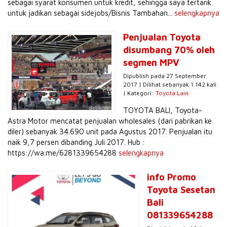
sebagai syarat konsumen untuk kredit, sehingga saya tertarik
untuk jadikan sebagai sidejobs/Bisnis Tambahan...
selengkapnya
Penjualan Toyota
disumbang 70% oleh
segmen MPV
Dipublish pada 27 September
2017 | Dilihat sebanyak 1.142 kali
| Kategori:
Toyota Lain
TOYOTA BALI, Toyota-
Astra Motor mencatat penjualan wholesales (dari pabrikan ke
diler) sebanyak 34.690 unit pada Agustus 2017. Penjualan itu
naik 9,7 persen dibanding Juli 2017. Hub :
https://wa.me/6281339654288
selengkapnya
info Promo
Toyota Sesetan
Bali
081339654288