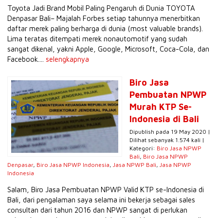
Toyota Jadi Brand Mobil Paling Pengaruh di Dunia TOYOTA
Denpasar Bali– Majalah Forbes setiap tahunnya menerbitkan
daftar merek paling berharga di dunia (most valuable brands).
Lima teratas ditempati merek nonautomotif yang sudah
sangat dikenal, yakni Apple, Google, Microsoft, Coca-Cola, dan
Facebook....
selengkapnya
Biro Jasa
Pembuatan NPWP
Murah KTP Se-
Indonesia di Bali
Dipublish pada 19 May 2020 |
Dilihat sebanyak 1.574 kali |
Kategori:
Biro Jasa NPWP
Bali
,
Biro Jasa NPWP
Denpasar
,
Biro Jasa NPWP Indonesia
,
Jasa NPWP Bali
,
Jasa NPWP
Indonesia
Salam, Biro Jasa Pembuatan NPWP Valid KTP se-Indonesia di
Bali, dari pengalaman saya selama ini bekerja sebagai sales
consultan dari tahun 2016 dan NPWP sangat di perlukan