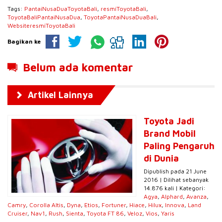
Tags:
PantaiNusaDuaToyotaBali
,
resmiToyotaBali
,
ToyotaBaliPantaiNusaDua
,
ToyotaPantaiNusaDuaBali
,
WebsiteresmiToyotaBali
Bagikan ke
Belum ada komentar
Artikel Lainnya
Toyota Jadi
Brand Mobil
Paling Pengaruh
di Dunia
Dipublish pada 21 June
2016 | Dilihat sebanyak
14.876 kali | Kategori:
Agya
,
Alphard
,
Avanza
,
Camry
,
Corolla Altis
,
Dyna
,
Etios
,
Fortuner
,
Hiace
,
Hilux
,
Innova
,
Land
Cruiser
,
Nav1
,
Rush
,
Sienta
,
Toyota FT 86
,
Veloz
,
Vios
,
Yaris