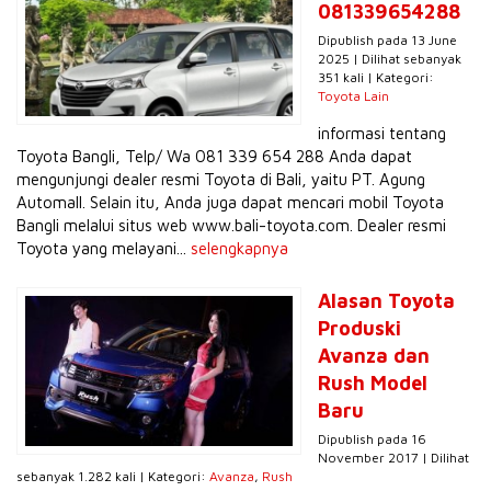
081339654288
Dipublish pada 13 June
2025 | Dilihat sebanyak
351 kali | Kategori:
Toyota Lain
informasi tentang
Toyota Bangli, Telp/ Wa 081 339 654 288 Anda dapat
mengunjungi dealer resmi Toyota di Bali, yaitu PT. Agung
Automall. Selain itu, Anda juga dapat mencari mobil Toyota
Bangli melalui situs web www.bali-toyota.com. Dealer resmi
Toyota yang melayani...
selengkapnya
Alasan Toyota
Produski
Avanza dan
Rush Model
Baru
Dipublish pada 16
November 2017 | Dilihat
sebanyak 1.282 kali | Kategori:
Avanza
,
Rush