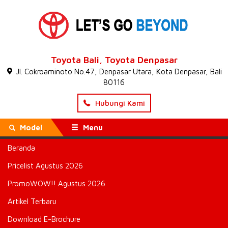
Toyota Bali, Toyota Denpasar
Jl. Cokroaminoto No.47, Denpasar Utara, Kota Denpasar, Bali
80116
Hubungi Kami
Model
Menu
Beranda
Beranda
»
Home
» Attachment : All New Innova
Pricelist Agustus 2026
All New Innova
PromoWOW!! Agustus 2026
Diunggah pada 4 June 2016
Artikel Terbaru
Download Gambar
Download E-Brochure