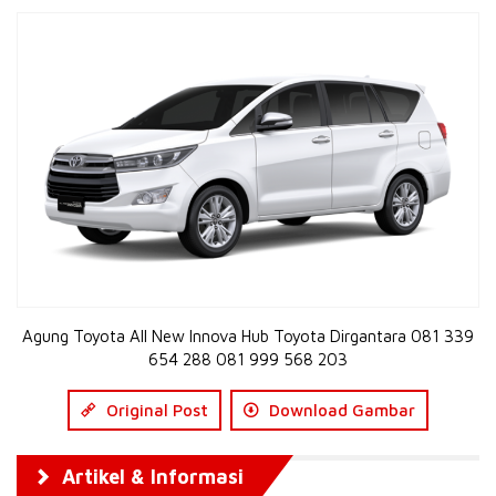
Agung Toyota All New Innova Hub Toyota Dirgantara 081 339
654 288 081 999 568 203
Original Post
Download Gambar
Artikel & Informasi