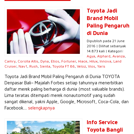
Toyota Jadi
Brand Mobil
Paling Pengaruh
di Dunia
Dipublish pada 21 June
2016 | Dilihat sebanyak
14.873 kali | Kategori:
Agya
,
Alphard
,
Avanza
,
Camry
,
Corolla Altis
,
Dyna
,
Etios
,
Fortuner
,
Hiace
,
Hilux
,
Innova
,
Land
Cruiser
,
Nav1
,
Rush
,
Sienta
,
Toyota FT 86
,
Veloz
,
Vios
,
Yaris
Toyota Jadi Brand Mobil Paling Pengaruh di Dunia TOYOTA
Denpasar Bali– Majalah Forbes setiap tahunnya menerbitkan
daftar merek paling berharga di dunia (most valuable brands).
Lima teratas ditempati merek nonautomotif yang sudah
sangat dikenal, yakni Apple, Google, Microsoft, Coca-Cola, dan
Facebook....
selengkapnya
Info Service
Toyota Bangli