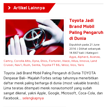
Artikel Lainnya
Toyota Jadi
Brand Mobil
Paling Pengaruh
di Dunia
Dipublish pada 21 June
2016 | Dilihat sebanyak
14.867 kali | Kategori:
Agya
,
Alphard
,
Avanza
,
Camry
,
Corolla Altis
,
Dyna
,
Etios
,
Fortuner
,
Hiace
,
Hilux
,
Innova
,
Land
Cruiser
,
Nav1
,
Rush
,
Sienta
,
Toyota FT 86
,
Veloz
,
Vios
,
Yaris
Toyota Jadi Brand Mobil Paling Pengaruh di Dunia TOYOTA
Denpasar Bali– Majalah Forbes setiap tahunnya menerbitkan
daftar merek paling berharga di dunia (most valuable brands).
Lima teratas ditempati merek nonautomotif yang sudah
sangat dikenal, yakni Apple, Google, Microsoft, Coca-Cola, dan
Facebook....
selengkapnya