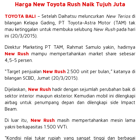
Harga New
Toyota Rush
Naik Tujuh Juta
TOYOTA BALI
– Setelah Daihatsu meluncurkan
New Terios
di
bilangan Kelapa Gading, PT Toyota-Astra Motor (TAM) tak
mau ketinggalan untuk membuka selubung
New Rush
pada hari
ini (20/3/2015).
Direktur Marketing PT TAM, Rahmat Samulo yakin, hadirnya
New Rush
mampu mempertahankan market share sebesar
4,5-5 persen.
“Target penjualan
New Rush
2.500 unit per bulan,” katanya di
bilangan SCBD, Jumat (20/3/2015).
Dijelaskan,
New Rush
hadir dengan sejumlah perubahan baik di
sektor interior maupun eksterior. Kemudian mobil ini dilengkapi
airbag untuk penumpang depan dan dilengkapi side Impact
Beam.
Di luar itu,
New Rush
masih mempertahankan mesin lama
yakni berkapasitas 1.500 VVTi.
“Kondisi nilai tukar rupiah yang sangat tinggi dan berbagai