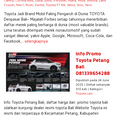
Camry
,
Corolla Altis
,
Dyna
,
Etios
,
Fortuner
,
Hiace
,
Hilux
,
Innova
,
Land
Cruiser
,
Nav1
,
Rush
,
Sienta
,
Toyota FT 86
,
Veloz
,
Vios
,
Yaris
Toyota Jadi Brand Mobil Paling Pengaruh di Dunia TOYOTA
Denpasar Bali– Majalah Forbes setiap tahunnya menerbitkan
daftar merek paling berharga di dunia (most valuable brands).
Lima teratas ditempati merek nonautomotif yang sudah
sangat dikenal, yakni Apple, Google, Microsoft, Coca-Cola, dan
Facebook....
selengkapnya
info Promo
Toyota Petang
Bali
081339654288
Dipublish pada 24 June
2025 | Dilihat sebanyak
310 kali | Kategori:
Toyota Lain
Info Toyota Petang Bali, daftar harga dan promo toyota bali
silahkan kunjungi dealer resmi toyota Bali Website Toyota ini
resmi dan terpercaya di Kecamatan Petang, Kabupaten