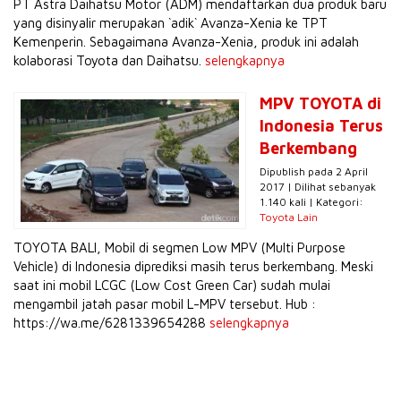
PT Astra Daihatsu Motor (ADM) mendaftarkan dua produk baru
yang disinyalir merupakan `adik` Avanza-Xenia ke TPT
Kemenperin. Sebagaimana Avanza-Xenia, produk ini adalah
kolaborasi Toyota dan Daihatsu.
selengkapnya
MPV TOYOTA di
Indonesia Terus
Berkembang
Dipublish pada 2 April
2017 | Dilihat sebanyak
1.140 kali | Kategori:
Toyota Lain
TOYOTA BALI, Mobil di segmen Low MPV (Multi Purpose
Vehicle) di Indonesia diprediksi masih terus berkembang. Meski
saat ini mobil LCGC (Low Cost Green Car) sudah mulai
mengambil jatah pasar mobil L-MPV tersebut. Hub :
https://wa.me/6281339654288
selengkapnya