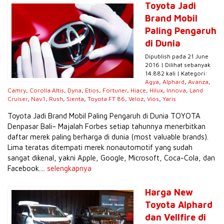
Toyota Jadi
Brand Mobil
Paling Pengaruh
di Dunia
Dipublish pada 21 June
2016 | Dilihat sebanyak
14.882 kali | Kategori:
Agya
,
Alphard
,
Avanza
,
Camry
,
Corolla Altis
,
Dyna
,
Etios
,
Fortuner
,
Hiace
,
Hilux
,
Innova
,
Land
Cruiser
,
Nav1
,
Rush
,
Sienta
,
Toyota FT 86
,
Veloz
,
Vios
,
Yaris
Toyota Jadi Brand Mobil Paling Pengaruh di Dunia TOYOTA
Denpasar Bali– Majalah Forbes setiap tahunnya menerbitkan
daftar merek paling berharga di dunia (most valuable brands).
Lima teratas ditempati merek nonautomotif yang sudah
sangat dikenal, yakni Apple, Google, Microsoft, Coca-Cola, dan
Facebook....
selengkapnya
Harga New
Toyota Alphard
dan Vellfire di