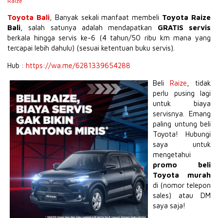
Raize
Toyota Bali
, Banyak sekali manfaat membeli
Toyota Raize
Bali
, salah satunya adalah mendapatkan
GRATIS servis
berkala hingga servis ke-6 (4 tahun/50 ribu km mana yang
tercapai lebih dahulu) (sesuai ketentuan buku servis).
Hub :
https://wa.me/6281339654288
Beli
Raize
, tidak
perlu pusing lagi
untuk biaya
servisnya. Emang
paling untung beli
Toyota! Hubungi
saya untuk
mengetahui
promo beli
Toyota murah
di (nomor telepon
sales) atau DM
saya saja!