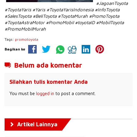
#JagoanToyota
#ToyotaYaris #Yaris #ToyotaYarisIndonesia #InfoToyota
#SalesToyota #BeliToyota #ToyotaMurah #PromoToyota
#ToyotaAstraMotor #PromoMobil #toyotaID #MobilToyota
#PromoMobilMurah
Tags:
promotoyota
Bagikan ke
Belum ada komentar
Silahkan tulis komentar Anda
You must be
logged in
to post a comment.
Artikel Lainnya