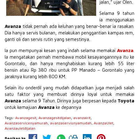
jalan,” ujar Olen.
Selama 9 tahun
ia menggunakan
Avanza
tidak pernah ada keluhan yang benar-benar ia rasakan.
Dia hanya servis bulanan, melakukan penggantian kampas rem,
ganti oli dan servis rutin yang semestinya.
Ia pun mempunyai kesan yang indah selama memakai
Avanza
.
Ia mengatakan pernah membawa mobil kesayangannnya itu ke
Gorontalo, dan hanya menghabiskan kurang lebih 55 liter
bensin atau Rp 380 ribu untuk PP Manado – Gorontalo yang
jaraknya kurang lebih 800 KM.
Selain itu onderdil yang mudah didapatkan juga menjadi salah
satu faktor yang membuat dirinya loyal untuk memakai
Avanza
selama 9 Tahun. Dirinya juga berpesan kepada
Toyota
untuk kemajuan
Avanza
ke depannya
Tags:
Avanzagesit
,
Avanzagesitdijalan
,
avanzairit
,
Avanzaservicenyamurah
,
avanzaservisnyamudah
,
AvanzaUlet
,
Avanzauletdijalan
Bagikan ke