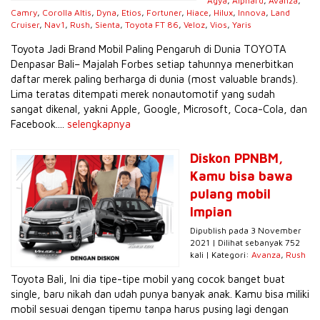
Agya
,
Alphard
,
Avanza
,
Camry
,
Corolla Altis
,
Dyna
,
Etios
,
Fortuner
,
Hiace
,
Hilux
,
Innova
,
Land
Cruiser
,
Nav1
,
Rush
,
Sienta
,
Toyota FT 86
,
Veloz
,
Vios
,
Yaris
Toyota Jadi Brand Mobil Paling Pengaruh di Dunia TOYOTA
Denpasar Bali– Majalah Forbes setiap tahunnya menerbitkan
daftar merek paling berharga di dunia (most valuable brands).
Lima teratas ditempati merek nonautomotif yang sudah
sangat dikenal, yakni Apple, Google, Microsoft, Coca-Cola, dan
Facebook....
selengkapnya
Diskon PPNBM,
Kamu bisa bawa
pulang mobil
Impian
Dipublish pada 3 November
2021 | Dilihat sebanyak 752
kali | Kategori:
Avanza
,
Rush
Toyota Bali, Ini dia tipe-tipe mobil yang cocok banget buat
single, baru nikah dan udah punya banyak anak. Kamu bisa miliki
mobil sesuai dengan tipemu tanpa harus pusing lagi dengan