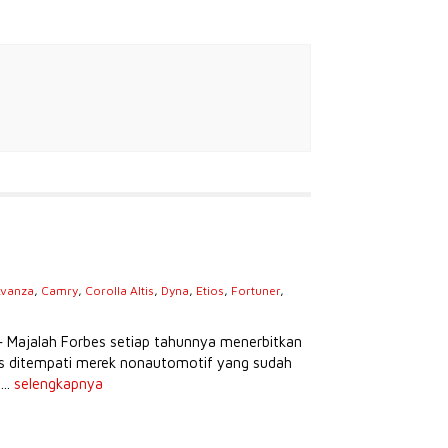
vanza
,
Camry
,
Corolla Altis
,
Dyna
,
Etios
,
Fortuner
,
s
– Majalah Forbes setiap tahunnya menerbitkan
tas ditempati merek nonautomotif yang sudah
...
selengkapnya