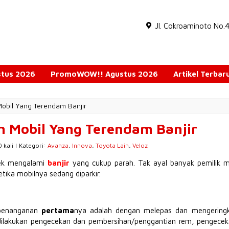
Jl. Cokroaminoto No.
ustus 2026
PromoWOW!! Agustus 2026
Artikel Terbar
obil Yang Terendam Banjir
n Mobil Yang Terendam Banjir
 kali | Kategori:
Avanza
,
Innova
,
Toyota Lain
,
Veloz
bek mengalami
banjir
yang cukup parah. Tak ayal banyak pemilik 
etika mobilnya sedang diparkir.
penanganan
pertama
nya adalah dengan melepas dan mengeringkan
dilakukan pengecekan dan pembersihan/penggantian rem, pengecekan