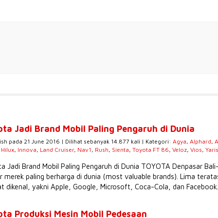
ota Jadi Brand Mobil Paling Pengaruh di Dunia
ish pada 21 June 2016 | Dilihat sebanyak 14.877 kali | Kategori:
Agya
,
Alphard
,
A
,
Hilux
,
Innova
,
Land Cruiser
,
Nav1
,
Rush
,
Sienta
,
Toyota FT 86
,
Veloz
,
Vios
,
Yari
a Jadi Brand Mobil Paling Pengaruh di Dunia TOYOTA Denpasar Bali
r merek paling berharga di dunia (most valuable brands). Lima tera
t dikenal, yakni Apple, Google, Microsoft, Coca-Cola, dan Facebook.
ota Produksi Mesin Mobil Pedesaan