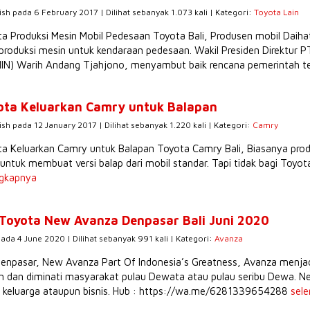
ish pada 6 February 2017 | Dilihat sebanyak 1.073 kali | Kategori:
Toyota Lain
a Produksi Mesin Mobil Pedesaan Toyota Bali, Produsen mobil Daiha
oduksi mesin untuk kendaraan pedesaan. Wakil Presiden Direktur P
N) Warih Andang Tjahjono, menyambut baik rencana pemerintah ters
ota Keluarkan Camry untuk Balapan
ish pada 12 January 2017 | Dilihat sebanyak 1.220 kali | Kategori:
Camry
ta Keluarkan Camry untuk Balapan Toyota Camry Bali, Biasanya pr
untuk membuat versi balap dari mobil standar. Tapi tidak bagi Toyo
ngkapnya
Toyota New Avanza Denpasar Bali Juni 2020
pada 4 June 2020 | Dilihat sebanyak 991 kali | Kategori:
Avanza
enpasar, New Avanza Part Of Indonesia’s Greatness, Avanza menjadi
n dan diminati masyarakat pulau Dewata atau pulau seribu Dewa. Ne
s keluarga ataupun bisnis. Hub : https://wa.me/6281339654288
sel