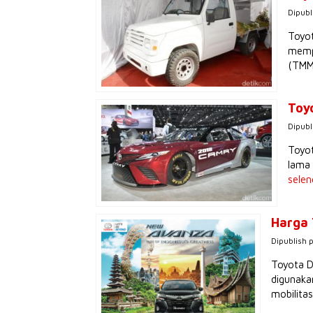
Dipubl
Toyot
mempr
(TMMI
Toy
Dipubl
Toyo
lama 
sele
Harga 
Dipublish 
Toyota D
digunaka
mobilita