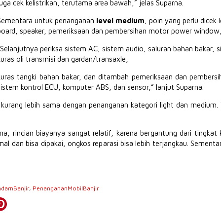
juga cek kelistrikan, terutama area bawah,” jelas Suparna.
Sementara untuk penanganan
level medium
, poin yang perlu dicek 
board, speaker, pemeriksaan dan pembersihan motor power window, 
“Selanjutnya periksa sistem AC, sistem audio, saluran bahan bakar, s
kuras oli transmisi dan gardan/transaxle,
kuras tangki bahan bakar, dan ditambah pemeriksaan dan pembersih
sistem kontrol ECU, komputer ABS, dan sensor,” lanjut Suparna.
 kurang lebih sama dengan penanganan kategori light dan medium
, rincian biayanya sangat relatif, karena bergantung dari tingkat k
al dan bisa dipakai, ongkos reparasi bisa lebih terjangkau. Sementar
ndamBanjir
,
PenangananMobilBanjir