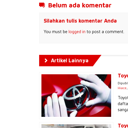
Belum ada komentar
Silahkan tulis komentar Anda
You must be
logged in
to post a comment.
Artikel Lainnya
Toy
Dipubl
Hiace
Toyot
dafta
sanga
Toy