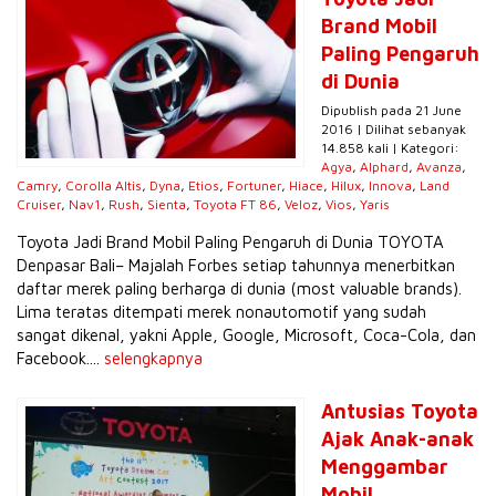
Brand Mobil
Paling Pengaruh
di Dunia
Dipublish pada 21 June
2016 | Dilihat sebanyak
14.858 kali | Kategori:
Agya
,
Alphard
,
Avanza
,
Camry
,
Corolla Altis
,
Dyna
,
Etios
,
Fortuner
,
Hiace
,
Hilux
,
Innova
,
Land
Cruiser
,
Nav1
,
Rush
,
Sienta
,
Toyota FT 86
,
Veloz
,
Vios
,
Yaris
Toyota Jadi Brand Mobil Paling Pengaruh di Dunia TOYOTA
Denpasar Bali– Majalah Forbes setiap tahunnya menerbitkan
daftar merek paling berharga di dunia (most valuable brands).
Lima teratas ditempati merek nonautomotif yang sudah
sangat dikenal, yakni Apple, Google, Microsoft, Coca-Cola, dan
Facebook....
selengkapnya
Antusias Toyota
Ajak Anak-anak
Menggambar
Mobil