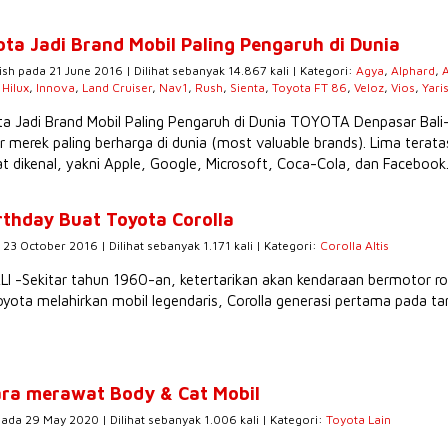
ota Jadi Brand Mobil Paling Pengaruh di Dunia
ish pada 21 June 2016 | Dilihat sebanyak 14.867 kali | Kategori:
Agya
,
Alphard
,
,
Hilux
,
Innova
,
Land Cruiser
,
Nav1
,
Rush
,
Sienta
,
Toyota FT 86
,
Veloz
,
Vios
,
Yari
a Jadi Brand Mobil Paling Pengaruh di Dunia TOYOTA Denpasar Bali
r merek paling berharga di dunia (most valuable brands). Lima tera
t dikenal, yakni Apple, Google, Microsoft, Coca-Cola, dan Facebook.
rthday Buat Toyota Corolla
 23 October 2016 | Dilihat sebanyak 1.171 kali | Kategori:
Corolla Altis
 -Sekitar tahun 1960-an, ketertarikan akan kendaraan bermotor ro
ota melahirkan mobil legendaris, Corolla generasi pertama pada t
ara merawat Body & Cat Mobil
pada 29 May 2020 | Dilihat sebanyak 1.006 kali | Kategori:
Toyota Lain