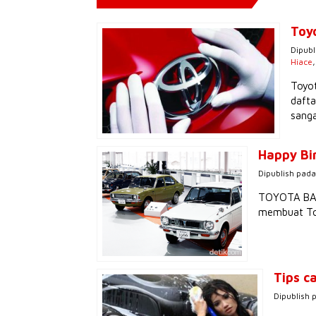
Toy
Dipubl
Hiace
Toyot
dafta
sanga
Happy Bi
Dipublish pada
TOYOTA BALI
membuat Toy
Tips c
Dipublish 