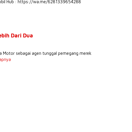
Mobil Hub : https://wa.me/6281339654288
ebih Dari Dua
stra Motor sebagai agen tunggal pemegang merek
apnya