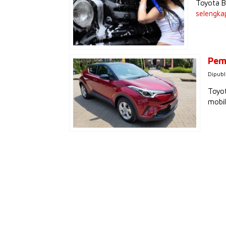
Toyota B
selengka
Pem
Dipubl
Toyot
mobil