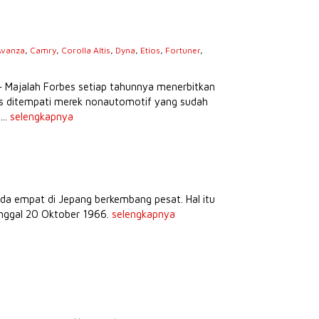
Avanza
,
Camry
,
Corolla Altis
,
Dyna
,
Etios
,
Fortuner
,
s
– Majalah Forbes setiap tahunnya menerbitkan
tas ditempati merek nonautomotif yang sudah
...
selengkapnya
da empat di Jepang berkembang pesat. Hal itu
anggal 20 Oktober 1966.
selengkapnya