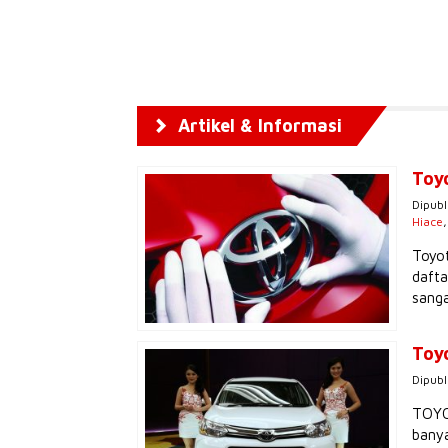
Artikel & Informasi
Toy
Dipubl
Hiace
Toyot
dafta
sanga
Toy
Dipubl
TOYOT
banya