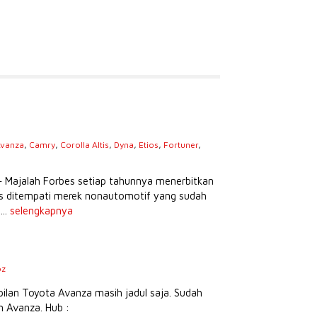
vanza
,
Camry
,
Corolla Altis
,
Dyna
,
Etios
,
Fortuner
,
s
– Majalah Forbes setiap tahunnya menerbitkan
tas ditempati merek nonautomotif yang sudah
...
selengkapnya
oz
lan Toyota Avanza masih jadul saja. Sudah
 Avanza. Hub :