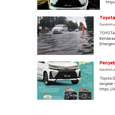
http
Toyota
Dipublish 
TOYOTA B
Kendaraa
Emergen
Penyeb
Dipublish 
Toyota D
bergelar 
https:/