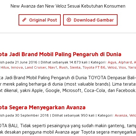
New Avanza dan New Veloz Sesuai Kebutuhan Konsumen
Original Post
Download Gambar
ota Jadi Brand Mobil Paling Pengaruh di Dunia
ish pada 21 June 2016 | Dilihat sebanyak 14.873 kali | Kategori:
Agya
,
Alphard
,
A
,
Hilux
,
Innova
,
Land Cruiser
,
Nav1
,
Rush
,
Sienta
,
Toyota FT 86
,
Veloz
,
Vios
,
Yari
a Jadi Brand Mobil Paling Pengaruh di Dunia TOYOTA Denpasar Bali
r merek paling berharga di dunia (most valuable brands). Lima tera
t dikenal, yakni Apple, Google, Microsoft, Coca-Cola, dan Facebook.
ota Segera Menyegarkan Avanza
ish pada 30 September 2018 | Dilihat sebanyak 950 kali | Kategori:
Avanza
,
Vel
A BALI, Tidak seperti pesaingnya yang sudah makin ganteng, tampi
k desakan pengguna mobil Avanza agar Toyota segera menyegarkan