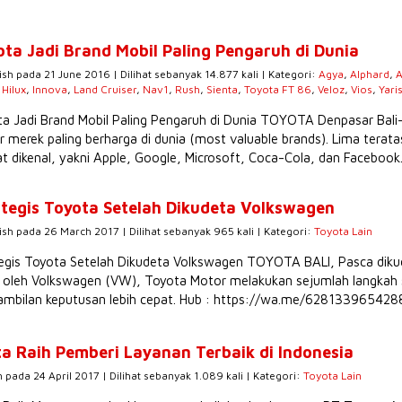
ota Jadi Brand Mobil Paling Pengaruh di Dunia
ish pada 21 June 2016 | Dilihat sebanyak 14.877 kali | Kategori:
Agya
,
Alphard
,
A
,
Hilux
,
Innova
,
Land Cruiser
,
Nav1
,
Rush
,
Sienta
,
Toyota FT 86
,
Veloz
,
Vios
,
Yari
a Jadi Brand Mobil Paling Pengaruh di Dunia TOYOTA Denpasar Bali
r merek paling berharga di dunia (most valuable brands). Lima tera
t dikenal, yakni Apple, Google, Microsoft, Coca-Cola, dan Facebook.
ategis Toyota Setelah Dikudeta Volkswagen
ish pada 26 March 2017 | Dilihat sebanyak 965 kali | Kategori:
Toyota Lain
egis Toyota Setelah Dikudeta Volkswagen TOYOTA BALI, Pasca dikud
 oleh Volkswagen (VW), Toyota Motor melakukan sejumlah langkah 
ambilan keputusan lebih cepat. Hub : https://wa.me/62813396542
a Raih Pemberi Layanan Terbaik di Indonesia
h pada 24 April 2017 | Dilihat sebanyak 1.089 kali | Kategori:
Toyota Lain