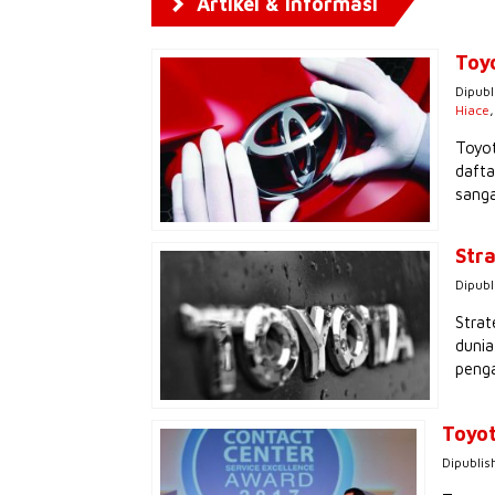
Artikel & Informasi
Toy
Dipubl
Hiace
Toyot
dafta
sanga
Str
Dipubl
Strat
dunia
peng
Toyot
Dipublis