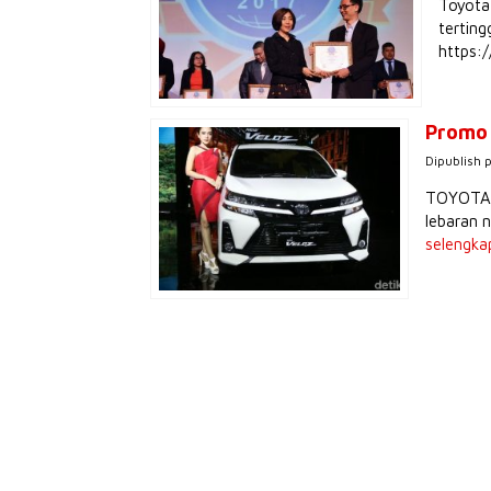
Toyota
terting
https
Promo 
Dipublish 
TOYOTA B
lebaran 
selengka