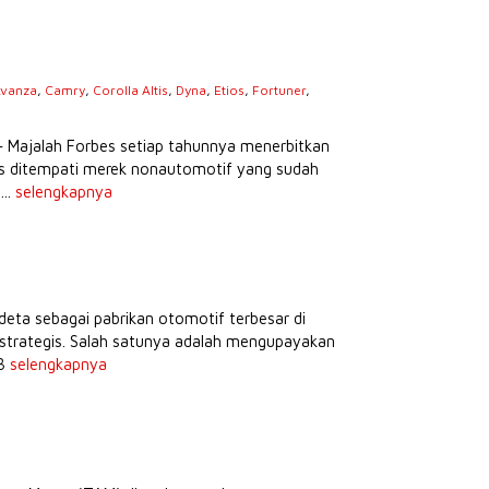
vanza
,
Camry
,
Corolla Altis
,
Dyna
,
Etios
,
Fortuner
,
s
– Majalah Forbes setiap tahunnya menerbitkan
tas ditempati merek nonautomotif yang sudah
...
selengkapnya
eta sebagai pabrikan otomotif terbesar di
strategis. Salah satunya adalah mengupayakan
88
selengkapnya