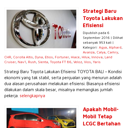
Strategi Baru
Toyota Lakukan
Efisiensi
Dipublish pada 6
September 2016 | Dilihat
sebanyak 953 kali |
Kategori:
Agya
,
Alphard
,
Avanza
,
Calya
,
Camry
,
CHR
,
Corolla Altis
,
Dyna
,
Etios
,
Fortuner
,
Hiace
,
Hilux
,
Innova
,
Land
Cruiser
,
Nav1
,
Rush
,
Sienta
,
Toyota FT 86
,
Veloz
,
Vios
,
Yaris
Strategi Baru Toyota Lakukan Efisiensi TOYOTA BALI – Kondisi
ekonomi yang tak stabil, serta penjualan yang menurun adalah
dua alasan perusahaan melakukan efisiensi. Biasanya efisiensi
dilakukan dalam skala besar, misalnya memangkas jumlah
pekerja.
selengkapnya
Apakah Mobil-
Mobil Tetap
LCGC Bertahan