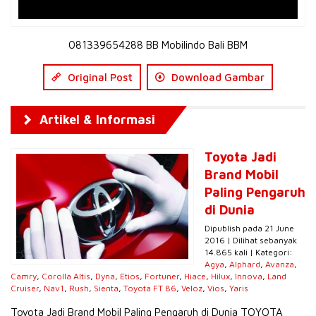
081339654288 BB Mobilindo Bali BBM
Original Post
Download Gambar
Artikel & Informasi
Toyota Jadi
Brand Mobil
Paling Pengaruh
di Dunia
Dipublish pada 21 June
2016 | Dilihat sebanyak
14.865 kali | Kategori:
Agya
,
Alphard
,
Avanza
,
Camry
,
Corolla Altis
,
Dyna
,
Etios
,
Fortuner
,
Hiace
,
Hilux
,
Innova
,
Land
Cruiser
,
Nav1
,
Rush
,
Sienta
,
Toyota FT 86
,
Veloz
,
Vios
,
Yaris
Toyota Jadi Brand Mobil Paling Pengaruh di Dunia TOYOTA