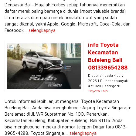
Denpasar Bali– Majalah Forbes setiap tahunnya menerbitkan
daftar merek paling berharga di dunia (most valuable brands).
Lima teratas ditempati merek nonautomotif yang sudah
sangat dikenal, yakni Apple, Google, Microsoft, Coca-Cola, dan
Facebook....
selengkapnya
info Toyota
Kecamatan
Buleleng Bali
081339654288
Dipublish pada 4 July
2025 | Dilihat sebanyak
475 kali | Kategori:
Toyota Lain
Untuk informasi lebih lanjut mengenai Toyota Kecamatan
Buleleng Bali, Anda bisa menghubungi: Agung Toyota Singaraja:
Beralamat di Jl. WR Supratman No. 100, Penarukan,
Kecamatan Buleleng, Kabupaten Buleleng, Bali 81116. Anda
bisa menghubungi mereka di nomor telepon Dirgantara 0813-
3965-4288. Toyota Singaraja:...
selengkapnya