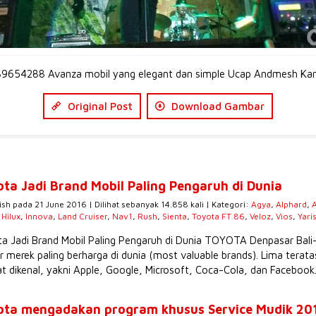
9654288 Avanza mobil yang elegant dan simple Ucap Andmesh Ka
Original Post
Download Gambar
ota Jadi Brand Mobil Paling Pengaruh di Dunia
ish pada 21 June 2016 | Dilihat sebanyak 14.858 kali | Kategori:
Agya
,
Alphard
,
,
Hilux
,
Innova
,
Land Cruiser
,
Nav1
,
Rush
,
Sienta
,
Toyota FT 86
,
Veloz
,
Vios
,
Yari
a Jadi Brand Mobil Paling Pengaruh di Dunia TOYOTA Denpasar Bali
r merek paling berharga di dunia (most valuable brands). Lima tera
t dikenal, yakni Apple, Google, Microsoft, Coca-Cola, dan Facebook.
ota mengadakan program khusus Service Mudik 20