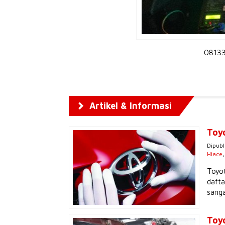
08133
Artikel & Informasi
Toy
Dipubl
Hiace
Toyot
dafta
sanga
Toy