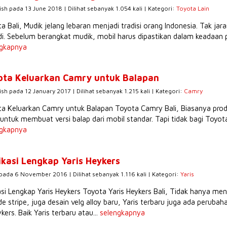
ish pada 13 June 2018 | Dilihat sebanyak 1.054 kali | Kategori:
Toyota Lain
a Bali, Mudik jelang lebaran menjadi tradisi orang Indonesia. Tak ja
di. Sebelum berangkat mudik, mobil harus dipastikan dalam keadaa
ngkapnya
ota Keluarkan Camry untuk Balapan
ish pada 12 January 2017 | Dilihat sebanyak 1.215 kali | Kategori:
Camry
ta Keluarkan Camry untuk Balapan Toyota Camry Bali, Biasanya pr
untuk membuat versi balap dari mobil standar. Tapi tidak bagi Toyo
ngkapnya
ikasi Lengkap Yaris Heykers
 pada 6 November 2016 | Dilihat sebanyak 1.116 kali | Kategori:
Yaris
asi Lengkap Yaris Heykers Toyota Yaris Heykers Bali, Tidak hanya me
ide stripe, juga desain velg alloy baru, Yaris terbaru juga ada perubaha
kers. Baik Yaris terbaru atau...
selengkapnya