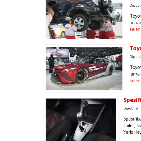
Dipubl
Toyot
priba
sele
Toy
Dipubl
Toyo
lama 
sele
Spesif
Dipublish
Spesifik
spiler, s
Yaris Hey