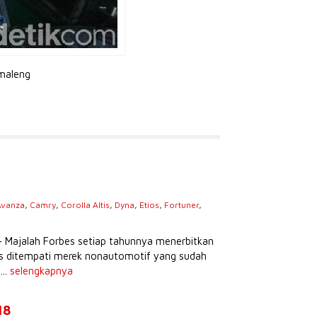
maleng
Avanza
,
Camry
,
Corolla Altis
,
Dyna
,
Etios
,
Fortuner
,
s
– Majalah Forbes setiap tahunnya menerbitkan
tas ditempati merek nonautomotif yang sudah
...
selengkapnya
18