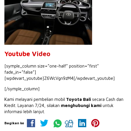
Youtube
Video
[symple_column size=”one-half” position=”first”
fade_in=”false”]
[wpdevart_youtube]Z6WcVgn9zM4[/wpdevart_youtube]
[/symple_column]
Kami melayani pembelian mobil
Toyota Bali
secara Cash dan
Kredit. Layanan 7/24, silakan
menghubungi kami
untuk
informasi lebih lanjut.
Bagikan ke