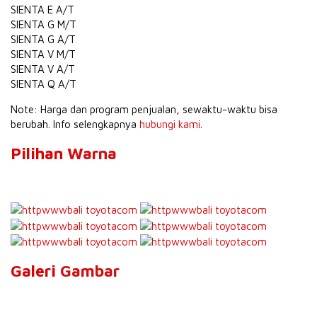
SIENTA E A/T
257,3
SIENTA G M/T
251,3
SIENTA G A/T
269,3
SIENTA V M/T
266,3
SIENTA V A/T
284,3
SIENTA Q A/T
304,
Note: Harga dan program penjualan, sewaktu-waktu bisa
berubah. Info selengkapnya
hubungi kami
.
Pilihan
Warna
Galeri
Gambar